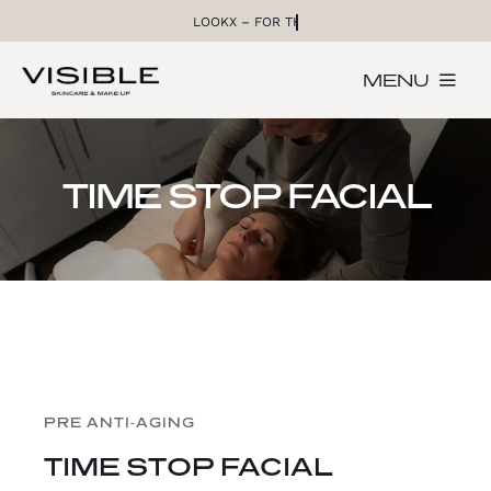
Skip
to
content
MENU
HOME
TIME STOP FACIAL
BEHANDELINGEN
WEBSHOP
CONTACT
PRE ANTI-AGING
TIME STOP FACIAL